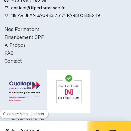
+33 1 89 71 85 39
contact@tfperformance.fr
118 AV JEAN JAURES 75171 PARIS CEDEX 19
Nos Formations
Financement CPF
À Propos
FAQ
Contact
Voir le certificat Qualiopi
TF Performance est certifiée
conformément aux exigences du
Référentiel National de Certification