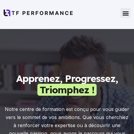
Apprenez, Progressez,
Triomphez !
Guidés
Guidés
Triomphez !
Notre centre de formation est conçu pour vous guider
vers le sommet de vos ambitions. Que vous cherchiez
à renforcer votre expertise ou à découvrir une
nouvelle passion, nous avons le parcours qui vous