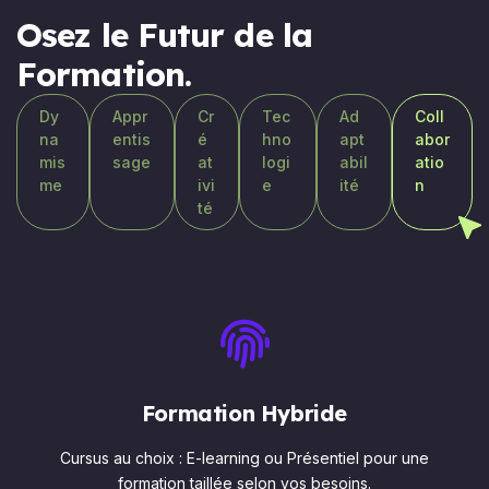
Osez le Futur de la
Formation.
Dy
Appr
Cr
Tec
Ad
Coll
na
entis
é
hno
apt
abor
mis
sage
at
logi
abil
atio
me
ivi
e
ité
n
té
Formation Hybride
Cursus au choix : E-learning ou Présentiel pour une
formation taillée selon vos besoins.